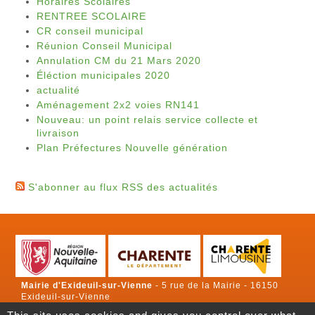
Horaires Scolaires
RENTREE SCOLAIRE
CR conseil municipal
Réunion Conseil Municipal
Annulation CM du 21 Mars 2020
Éléction municipales 2020
actualité
Aménagement 2x2 voies RN141
Nouveau: un point relais service collecte et
livraison
Plan Préfectures Nouvelle génération
S'abonner au flux RSS des actualités
Mairie d'Exideuil-sur-Vienne
-
5 rue de la Mairie
-
16150
Exideuil-sur-Vienne
Newsletter
|
Contact
|
Plan du site
|
Mentions légales
|
Accès